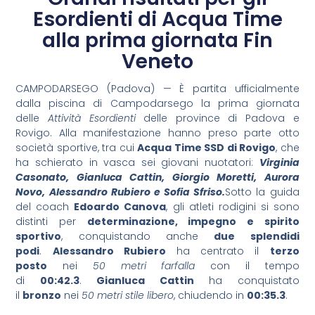
Esordienti di Acqua Time
alla prima giornata Fin
Veneto
CAMPODARSEGO (Padova) — È partita ufficialmente
dalla piscina di Campodarsego la prima giornata
delle
Attività Esordienti
delle province di Padova e
Rovigo. Alla manifestazione hanno preso parte otto
società sportive, tra cui
Acqua Time SSD di Rovigo
, che
ha schierato in vasca sei giovani nuotatori:
Virginia
Casonato, Gianluca Cattin, Giorgio Moretti, Aurora
Novo, Alessandro Rubiero e Sofia Sfriso.
Sotto la guida
del coach
Edoardo Canova
, gli atleti rodigini si sono
distinti per
determinazione, impegno e spirito
sportivo
, conquistando anche
due splendidi
podi
.
Alessandro Rubiero
ha centrato il
terzo
posto
nei
50 metri farfalla
con il tempo
di
00:42.3
.
Gianluca Cattin
ha conquistato
il
bronzo
nei
50 metri stile libero
, chiudendo in
00:35.3
.