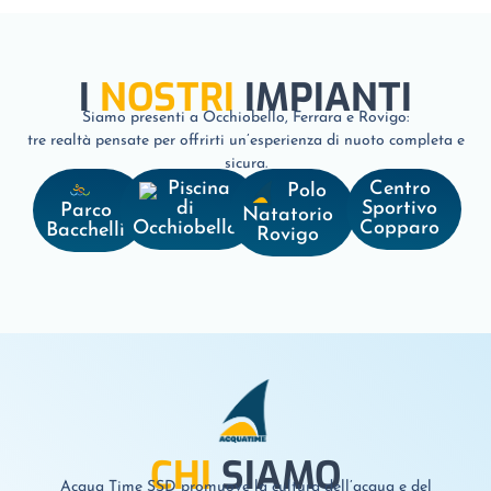
I
NOSTRI
IMPIANTI
Siamo presenti a Occhiobello, Ferrara e Rovigo:
tre realtà pensate per offrirti un’esperienza di nuoto completa e
sicura.
Piscina
Centro
Polo
di
Sportivo
Parco
Natatorio
Occhiobello
Copparo
Bacchelli
Rovigo
CHI
SIAMO
Acqua Time SSD promuove la cultura dell’acqua e del